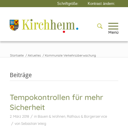
Menü
Startseite
/
Aktuelles
/
Kommunale Verkehrsüberwachung
Beiträge
Tempokontrollen für mehr
Sicherheit
/
2. März 2018
in
Bauen & Wohnen
,
Rathaus & Bürgerservice
/
von
Sebastian Weig