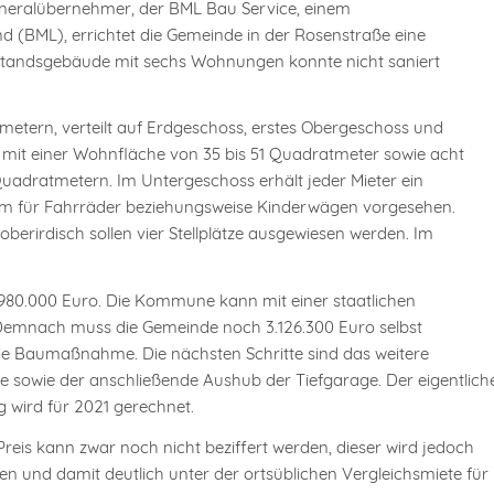
neralübernehmer, der BML Bau Service, einem
(BML), errichtet die Gemeinde in der Rosenstraße eine
tandsgebäude mit sechs Wohnungen konnte nicht saniert
tern, verteilt auf Erdgeschoss, erstes Obergeschoss und
it einer Wohnfläche von 35 bis 51 Quadratmeter sowie acht
adratmetern. Im Untergeschoss erhält jeder Mieter ein
Raum für Fahrräder beziehungsweise Kinderwägen vorgesehen.
 oberirdisch sollen vier Stellplätze ausgewiesen werden. Im
.980.000 Euro. Die Kommune kann mit einer staatlichen
 Demnach muss die Gemeinde noch 3.126.300 Euro selbst
 die Baumaßnahme. Die nächsten Schritte sind das weitere
 sowie der anschließende Aushub der Tiefgarage. Der eigentlich
 wird für 2021 gerechnet.
Preis kann zwar noch nicht beziffert werden, dieser wird jedoch
n und damit deutlich unter der ortsüblichen Vergleichsmiete für