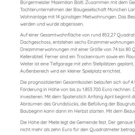
Bürgermeister Maximilian Böltl. Zusammen mit dem Ge
Tochterunternehmen der Baugesellschaft München Land 
Wohnanlage mit 14 günstigen Mietwohnungen. Das Bes
werden und wurde abgerissen.
Auf einer Gesamtwohnfläche von rund 852,27 Quadratme
Dachgeschoss, entstehen sechs Einzimmerwohnungen m
Dreizimmerwohnungen mit einer Größe von 74 bis 80 Qu
Kellerabteil. Ferner sind ein Trockenraum sowie ein 
Weiter ist eine Tiefgarage mit zehn Stellplätzen geplant,
Außenbereich wird ein kleiner Spielplatz errichtet.
Die prognostizierten Gesamtkosten belaufen sich auf 4
Förderung in Höhe von bis zu 1.853.700 Euro rechnen.
investieren. Mit dem Spatenstich Anfang April beginnt
Abräumen des Grundstücks, die Befüllung der Baugrube
Baubeginn kann dann im Herbst starten. Mit dem Bezug
Die Höhe der Miete legt die Gemeinde fest. Der genaue 
nicht mehr als zehn Euro für den Quadratmeter betrage