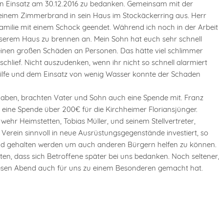
 Einsatz am 30.12.2016 zu bedanken. Gemeinsam mit der
 einem Zimmerbrand in sein Haus im Stockäckerring aus. Herr
 Familie mit einem Schock geendet. Während ich noch in der Arbeit
unserem Haus zu brennen an. Mein Sohn hat euch sehr schnell
inen großen Schäden an Personen. Das hätte viel schlimmer
lief. Nicht auszudenken, wenn ihr nicht so schnell alarmiert
 Hilfe und dem Einsatz von wenig Wasser konnte der Schaden
aben, brachten Vater und Sohn auch eine Spende mit. Franz
eine Spende über 200€ für die Kirchheimer Floriansjünger.
 Heimstetten, Tobias Müller, und seinem Stellvertreter,
erein sinnvoll in neue Ausrüstungsgegenstände investiert, so
nd gehalten werden um auch anderen Bürgern helfen zu können.
lten, dass sich Betroffene später bei uns bedanken. Noch seltener
iesen Abend auch für uns zu einem Besonderen gemacht hat.