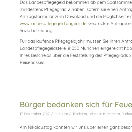
Das Landespflegegeld bekommen ab dem Spätsommer 20
mindestens Pflegegrad 2 haben, sofern sie einen Antra
Antragsformular zum Download und die Möglichkeit ein
www.landespflegegeld.bayern.de.
Gedruckte Anträge erh
Sozialbetreuung.
Für das laufende Pflegegeldjahr müssen Sie Ihren Antr
Landespflegegeldstelle, 81050 München eingereicht hab
Ihres Bescheids über die Feststellung des Pflegegrads 
Reisepasses.
Bürger bedanken sich für Feu
/
17. Dezember 2017
in
Kultur & Tradition
,
Leben in Kirchheim
,
Ratha
Am Nikolaustag konnten wir uns über einen ganz besond