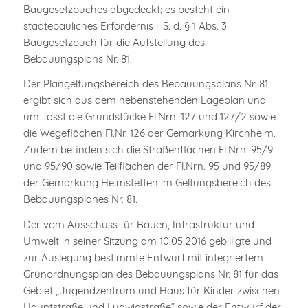
Baugesetzbuches abgedeckt; es besteht ein
städtebauliches Erfordernis i. S. d. § 1 Abs. 3
Baugesetzbuch für die Aufstellung des
Bebauungsplans Nr. 81.
Der Plangeltungsbereich des Bebauungsplans Nr. 81
ergibt sich aus dem nebenstehenden Lageplan und
um-fasst die Grundstücke Fl.Nrn. 127 und 127/2 sowie
die Wegeflächen Fl.Nr. 126 der Gemarkung Kirchheim.
Zudem befinden sich die Straßenflächen Fl.Nrn. 95/9
und 95/90 sowie Teilflächen der Fl.Nrn. 95 und 95/89
der Gemarkung Heimstetten im Geltungsbereich des
Bebauungsplanes Nr. 81.
Der vom Ausschuss für Bauen, Infrastruktur und
Umwelt in seiner Sitzung am 10.05.2016 gebilligte und
zur Auslegung bestimmte Entwurf mit integriertem
Grünordnungsplan des Bebauungsplans Nr. 81 für das
Gebiet „Jugendzentrum und Haus für Kinder zwischen
Hauptstraße und Ludwigstraße“ sowie der Entwurf der