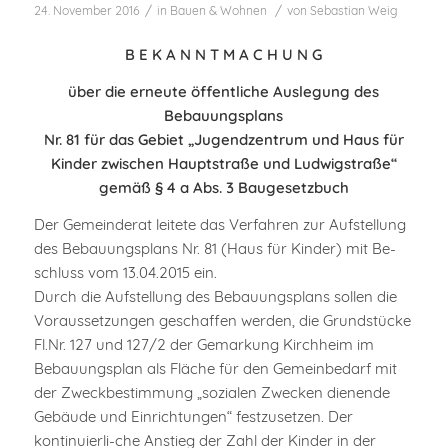
/
/
24. November 2016
in
Bauen & Wohnen
von
Sebastian Weig
B E K A N N T M A C H U N G
über die erneute öffentliche Auslegung des
Bebauungsplans
Nr. 81 für das Gebiet „Jugendzentrum und Haus für
Kinder zwischen Hauptstraße und Ludwigstraße“
gemäß § 4 a Abs. 3 Baugesetzbuch
Der Gemeinderat leitete das Verfahren zur Aufstellung
des Bebauungsplans Nr. 81 (Haus für Kinder) mit Be-
schluss vom 13.04.2015 ein.
Durch die Aufstellung des Bebauungsplans sollen die
Voraussetzungen geschaffen werden, die Grundstücke
Fl.Nr. 127 und 127/2 der Gemarkung Kirchheim im
Bebauungsplan als Fläche für den Gemeinbedarf mit
der Zweckbestimmung „sozialen Zwecken dienende
Gebäude und Einrichtungen“ festzusetzen. Der
kontinuierli-che Anstieg der Zahl der Kinder in der