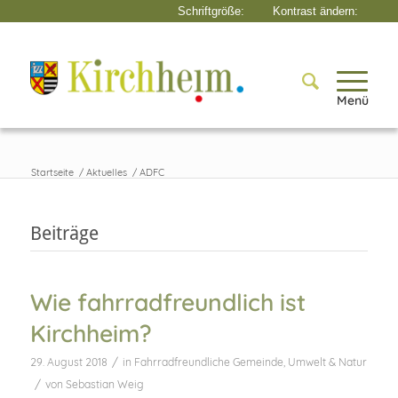
Menü
Startseite
/
Aktuelles
/
ADFC
Beiträge
Wie fahrradfreundlich ist
Kirchheim?
/
29. August 2018
in
Fahrradfreundliche Gemeinde
,
Umwelt & Natur
/
von
Sebastian Weig