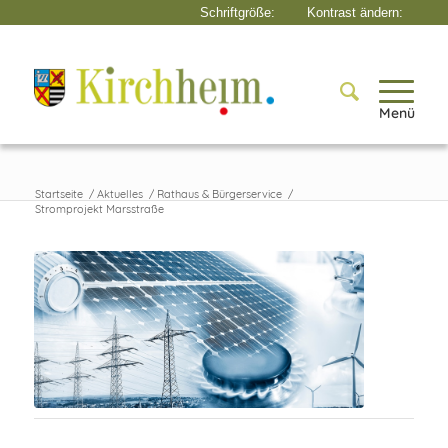
Menü
Startseite
/
Aktuelles
/
Rathaus & Bürgerservice
/
Stromprojekt Marsstraße