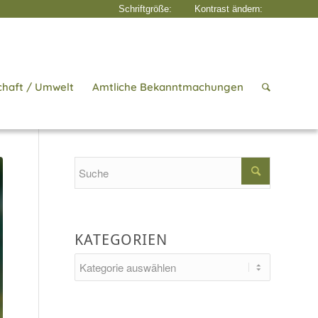
chaft / Umwelt
Amtliche Bekanntmachungen
Startseite
/
Aktuelles
/
Bauen & Wohnen
/
Straßenbaumaßnahmen
Search
KATEGORIEN
Kategorien