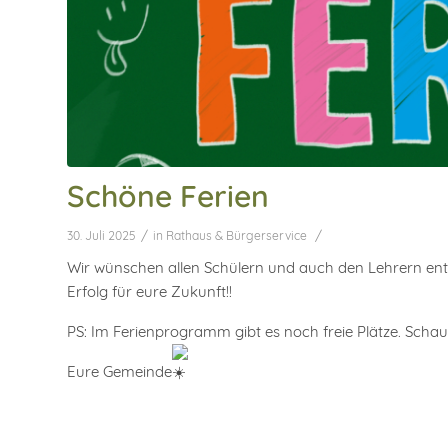
Schöne Ferien
/
/
30. Juli 2025
in
Rathaus & Bürgerservice
Wir wünschen allen Schülern und auch den Lehrern ent
Erfolg für eure Zukunft!!
PS: Im Ferienprogramm gibt es noch freie Plätze. Scha
Eure Gemeinde