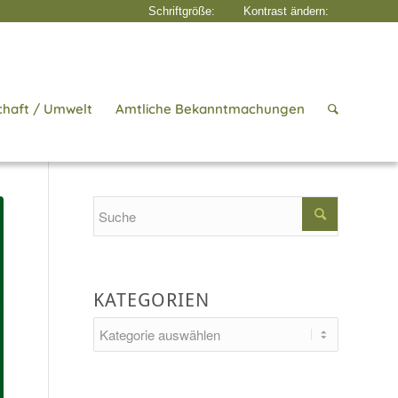
chaft / Umwelt
Amtliche Bekanntmachungen
Startseite
/
Aktuelles
/
Rathaus & Bürgerservice
/
Schöne Ferien
Search
KATEGORIEN
Kategorien