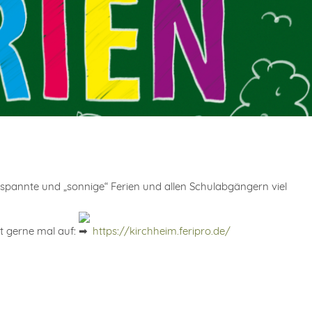
spannte und „sonnige“ Ferien und allen Schulabgängern viel
ut gerne mal auf:
https://kirchheim.feripro.de/