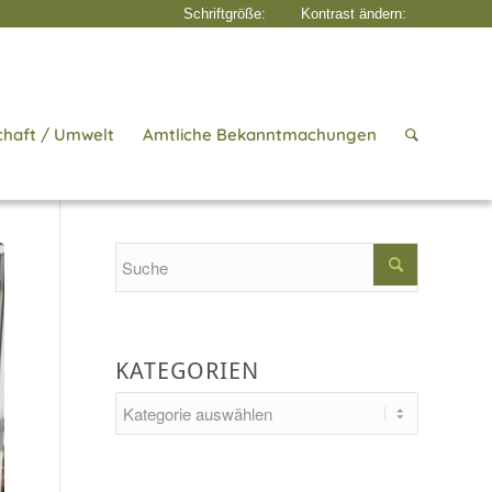
chaft / Umwelt
Amtliche Bekanntmachungen
elles
/
Rathaus & Bürgerservice
/
Scheckübergabe an die Human-Stiftung
Search
KATEGORIEN
Kategorien