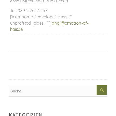
85551 Kirchheim bei München
Tel. 089 235 47 457
[icon name=“envelope“ class=““
unprefixed_class=““]
angi@emotion-of-
hair.de
Search
KATEGORIEN