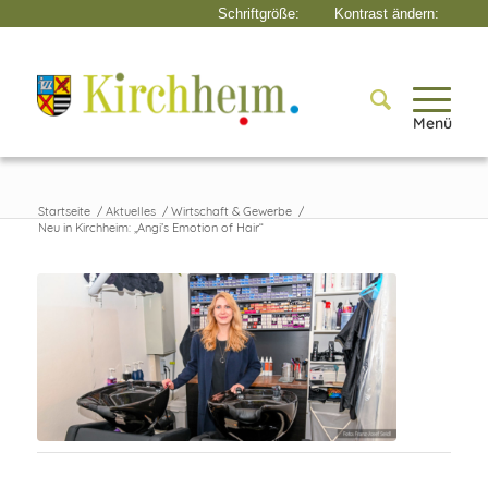
Menü
Startseite
/
Aktuelles
/
Wirtschaft & Gewerbe
/
Neu in Kirchheim: „Angi’s Emotion of Hair“