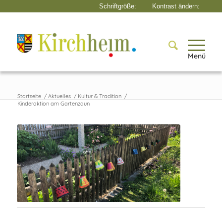
Menü
Startseite
/
Aktuelles
/
Kultur & Tradition
/
Kinderaktion am Gartenzaun