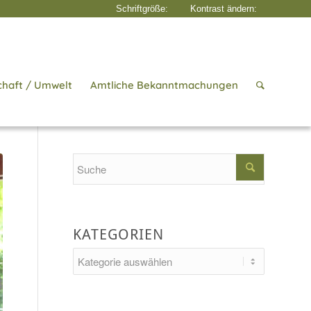
chaft / Umwelt
Amtliche Bekanntmachungen
ite
/
Aktuelles
/
Wirtschaft & Gewerbe
/
BONUS-Markt jetzt mit Backshop
Search
KATEGORIEN
Kategorien