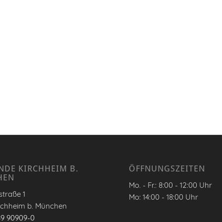
NDE KIRCHHEIM B.
ÖFFNUNGSZEITEN
HEN
Mo. - Fr.: 8:00 - 12:00 Uhr
traße 1
Mo: 14:00 - 18:00 Uhr
rchheim b. München
89 90909-0