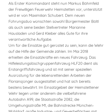
Als Erster Kommandant steht nun Markus Böhmfeld
der Freiwilligen Feuerwehr Heimstetten vor, unterstützt
wird er von Maximilian Schubert. Dem neuen
Führungsduo wünschten sowohl Bürgermeister Böltl
als auch seine beiden Stellvertreter Marianne
Hausladen und Gerd Kleiber alles Gute für ihre
verantwortliche Aufgabe.
Um für die Einsätze gut gerüstet zu sein, kann die Wehr
auf die Hilfe der Gemeinde zählen. Im Mai 2018
erhielten die Einsatzkräfte ein neues Fahrzeug. Das
Hilfeleistungslöschgruppenfahrzeug HLF20 dient als
Erstangriffsfahrzeug und ist mit seiner speziellen
Ausrüstung für die lebensrettenden Arbeiten der
Floriansjünger ausgestattet und hat sich bereits
bestens bewährt. Im Einsatzgebiet der Heimstettener
Wehr liegen unter anderem die vielbefahrene
Autobahn A99, die Staatsstraße 2082, die
Umgehungsstraße M1, die Bahnstrecke München-
Mühldorf, große Industrie- und Gewerbeflächen mit