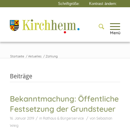
Menü
Startseite
/
Aktuelles
/
Zahlung
Beiträge
Bekanntmachung: Öffentliche
Festsetzung der Grundsteuer
/
/
16. Januar 2019
in
Rathaus & Bürgerservice
von
Sebastian
Weig