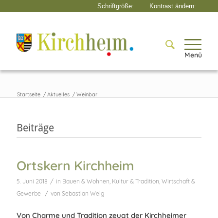
Menü
Startseite
/
Aktuelles
/
Weinbar
Beiträge
Ortskern Kirchheim
/
5. Juni 2018
in
Bauen & Wohnen
,
Kultur & Tradition
,
Wirtschaft &
/
Gewerbe
von
Sebastian Weig
Von Charme und Tradition zeugt der Kirchheimer