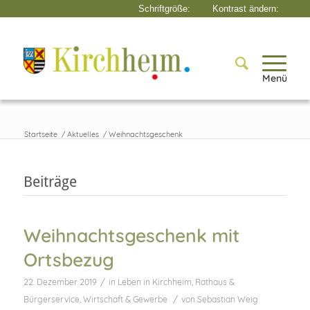
Menü
Startseite
/
Aktuelles
/
Weihnachtsgeschenk
Beiträge
Weihnachtsgeschenk mit
Ortsbezug
/
22. Dezember 2019
in
Leben in Kirchheim
,
Rathaus &
/
Bürgerservice
,
Wirtschaft & Gewerbe
von
Sebastian Weig