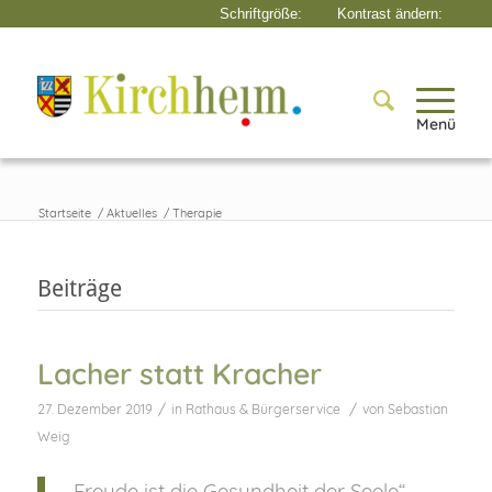
Menü
Startseite
/
Aktuelles
/
Therapie
Beiträge
Lacher statt Kracher
/
/
27. Dezember 2019
in
Rathaus & Bürgerservice
von
Sebastian
Weig
„Freude ist die Gesundheit der Seele“