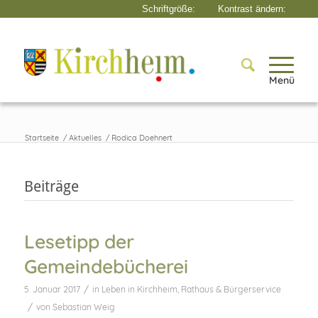
Menü
Startseite
/
Aktuelles
/
Rodica Doehnert
Beiträge
Lesetipp der
Gemeindebücherei
/
5. Januar 2017
in
Leben in Kirchheim
,
Rathaus & Bürgerservice
/
von
Sebastian Weig