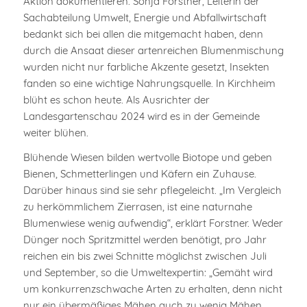
Aktion dokumentieren. Sonja Forstner, Leiterin der
Sachabteilung Umwelt, Energie und Abfallwirtschaft
bedankt sich bei allen die mitgemacht haben, denn
durch die Ansaat dieser artenreichen Blumenmischung
wurden nicht nur farbliche Akzente gesetzt, Insekten
fanden so eine wichtige Nahrungsquelle. In Kirchheim
blüht es schon heute. Als Ausrichter der
Landesgartenschau 2024 wird es in der Gemeinde
weiter blühen.
Blühende Wiesen bilden wertvolle Biotope und geben
Bienen, Schmetterlingen und Käfern ein Zuhause.
Darüber hinaus sind sie sehr pflegeleicht. „Im Vergleich
zu herkömmlichem Zierrasen, ist eine naturnahe
Blumenwiese wenig aufwendig“, erklärt Forstner. Weder
Dünger noch Spritzmittel werden benötigt, pro Jahr
reichen ein bis zwei Schnitte möglichst zwischen Juli
und September, so die Umweltexpertin: „Gemäht wird
um konkurrenzschwache Arten zu erhalten, denn nicht
nur ein übermäßiges Mähen auch zu wenig Mähen