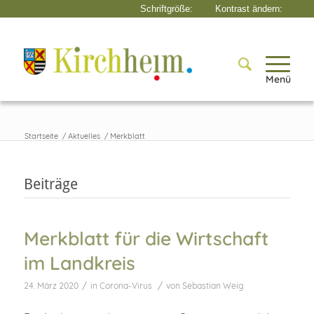
Menü
Startseite
/
Aktuelles
/
Merkblatt
Beiträge
Merkblatt für die Wirtschaft
im Landkreis
/
/
24. März 2020
in
Corona-Virus
von
Sebastian Weig