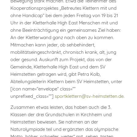
Bewegung stark machen. Etwa die Teilnehmer des
Kooperationsprojektes „Betreutes Klettern mit und
ohne Handicap“ bei dem jeden Freitag von 19 bis 21
Uhr in der Kletterhalle High East Menschen mit und
ohne Beeinträchtigung ein gemeinsames Ziel haben:
An der Kletterwand ganz nach oben zu kommen.
Mitmachen kann jeder, ob sehbehindert,
mobilitätseingeschränkt, chronisch krank, alt, jung
oder gesund. Auskunft zum Projekt, das von der
Gemeinde, Kletterhalle High East und dem SV
Heimstetten getragen wird, gibt Petra Kolb,
Abteilungsleiterin Klettern beim SV Heimstetten, unter
[icon name=“envelope“ class=““
unprefixed_class=““]
sportklettern@sv-heimstetten.de
.
Zusammen etwas leisten, das haben auch die 3.
Klassen der drei Grundschulen in Kirchheim und
Heimstetten bewiesen. Sie nahmen an der
Naturolympiade teil und ergänzten das olympische
Motto „höher, schneller, weiter“ mit „sehen, tasten,