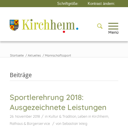
Menü
Startseite
/
Aktuelles
/
Mannschaftssport
Beiträge
Sportlerehrung 2018:
Ausgezeichnete Leistungen
/
26. November 2018
in
Kultur & Tradition
,
Leben in Kirchheim
,
/
Rathaus & Bürgerservice
von
Sebastian Weig