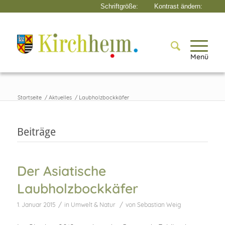
Menü
Startseite
/
Aktuelles
/
Laubholzbockkäfer
Beiträge
Der Asiatische
Laubholzbockkäfer
/
/
1. Januar 2015
in
Umwelt & Natur
von
Sebastian Weig