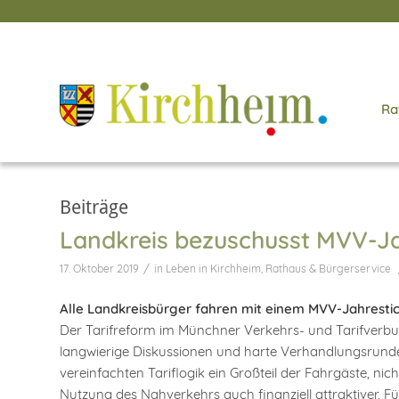
Ra
Beiträge
Landkreis bezuschusst MVV-J
/
17. Oktober 2019
in
Leben in Kirchheim
,
Rathaus & Bürgerservice
Alle Landkreisbürger fahren mit einem MVV-Jahrestic
Der Tarifreform im Münchner Verkehrs- und Tarifverbund
langwierige Diskussionen und harte Verhandlungsrunden
vereinfachten Tariflogik ein Großteil der Fahrgäste, nicht
Nutzung des Nahverkehrs auch finanziell attraktiver. F