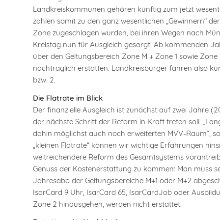
Landkreiskommunen gehören künftig zum jetzt wesentli
zählen somit zu den ganz wesentlichen „Gewinnern“ der
Zone zugeschlagen wurden, bei ihren Wegen nach Münch
Kreistag nun für Ausgleich gesorgt: Ab kommenden Jah
über den Geltungsbereich Zone M + Zone 1 sowie Zone 
nachträglich erstatten. Landkreisbürger fahren also kün
bzw. 2.
Die Flatrate im Blick
Der finanzielle Ausgleich ist zunächst auf zwei Jahre 
der nächste Schritt der Reform in Kraft treten soll. „La
dahin möglichst auch noch erweiterten MVV-Raum“, so 
„kleinen Flatrate“ können wir wichtige Erfahrungen hins
weitreichendere Reform des Gesamtsystems vorantreibe
Genuss der Kostenerstattung zu kommen: Man muss se
Jahresabo der Geltungsbereiche M+1 oder M+2 abgeschlo
IsarCard 9 Uhr, IsarCard 65, IsarCardJob oder Ausbildung
Zone 2 hinausgehen, werden nicht erstattet.