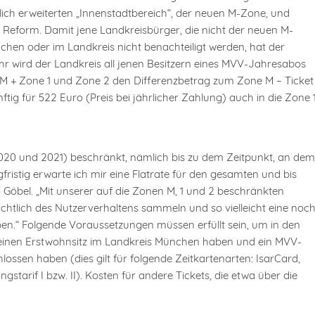
ch erweiterten „Innenstadtbereich“, der neuen M-Zone, und
 Reform. Damit jene Landkreisbürger, die nicht der neuen M-
en oder im Landkreis nicht benachteiligt werden, hat der
r wird der Landkreis all jenen Besitzern eines MVV-Jahresabos
M + Zone 1 und Zone 2 den Differenzbetrag zum Zone M – Ticket
ftig für 522 Euro (Preis bei jährlicher Zahlung) auch in die Zone 
(2020 und 2021) beschränkt, nämlich bis zu dem Zeitpunkt, an dem
ngfristig erwarte ich mir eine Flatrate für den gesamten und bis
Göbel. „Mit unserer auf die Zonen M, 1 und 2 beschränkten
ichtlich des Nutzerverhaltens sammeln und so vielleicht eine noc
n.“ Folgende Voraussetzungen müssen erfüllt sein, um in den
inen Erstwohnsitz im Landkreis München haben und ein MVV-
ssen haben (dies gilt für folgende Zeitkartenarten: IsarCard,
starif I bzw. II). Kosten für andere Tickets, die etwa über die