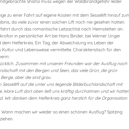
s mitgebrachte Shisha muss wegen der Waldbrandgefahr leider
nige zu einer Fahrt auf eigene Kosten mit dem Sessellift hinauf zu
bnis, da viele zuvor einen solchen Lift noch nie gesehen hatten.
imfahrt durch das romantische Leitzachtal nach Heimstetten an.
ofon in persönlicher Art bei Hans Binder, bei Werner Unger
 dem Helferkreis. Ein Tag, der Abwechslung ins Leben der
Kultur und Lebensweise vermittelte. Charakteristisch für den
erin:
glücklich. Zusammen mit unseren Freunden war der Ausflug noch
ndschaft mit den Bergen und Seen, das viele Grün, die grün
Berge, aber die sind grau.
essellift auf die unter uns liegende Bilderbuchlandschaft mit
, klare Luft dort oben ließ uns kräftig durchatmen und wir hatte
nd. Wir danken dem Helferkreis ganz herzlich für die Organisation
e: Wann machen wir wieder so einen schönen Ausflug? Spitzing
ziehen.