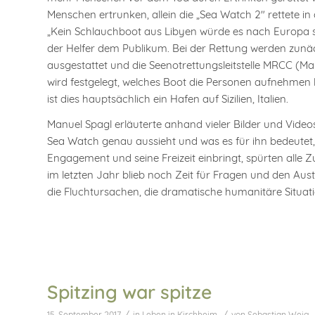
Menschen ertrunken, allein die „Sea Watch 2″ rettete 
„Kein Schlauchboot aus Libyen würde es nach Europa sch
der Helfer dem Publikum. Bei der Rettung werden zunä
ausgestattet und die Seenotrettungsleitstelle MRCC (M
wird festgelegt, welches Boot die Personen aufnehmen 
ist dies hauptsächlich ein Hafen auf Sizilien, Italien.
Manuel Spagl erläuterte anhand vieler Bilder und Videos
Sea Watch genau aussieht und was es für ihn bedeutet, T
Engagement und seine Freizeit einbringt, spürten alle
im letzten Jahr blieb noch Zeit für Fragen und den Aus
die Fluchtursachen, die dramatische humanitäre Situati
Spitzing war spitze
/
/
15. September 2017
in
Leben in Kirchheim
von
Sebastian Weig