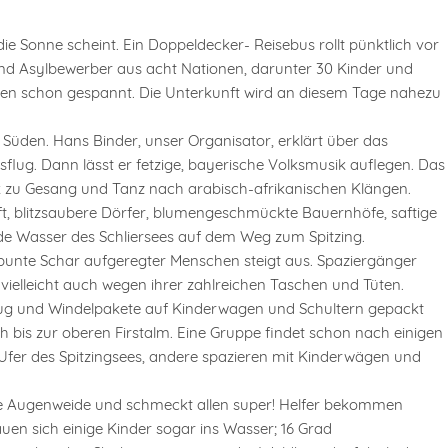
ie Sonne scheint. Ein Doppeldecker- Reisebus rollt pünktlich vor
 und Asylbewerber aus acht Nationen, darunter 30 Kinder und
ten schon gespannt. Die Unterkunft wird an diesem Tage nahezu
Süden. Hans Binder, unser Organisator, erklärt über das
flug. Dann lässt er fetzige, bayerische Volksmusik auflegen. Das
ck zu Gesang und Tanz nach arabisch-afrikanischen Klängen.
t, blitzsaubere Dörfer, blumengeschmückte Bauernhöfe, saftige
de Wasser des Schliersees auf dem Weg zum Spitzing.
e bunte Schar aufgeregter Menschen steigt aus. Spaziergänger
 vielleicht auch wegen ihrer zahlreichen Taschen und Tüten.
zeug und Windelpakete auf Kinderwagen und Schultern gepackt
h bis zur oberen Firstalm. Eine Gruppe findet schon nach einigen
Ufer des Spitzingsees, andere spazieren mit Kinderwägen und
t eine Augenweide und schmeckt allen super! Helfer bekommen
uen sich einige Kinder sogar ins Wasser; 16 Grad