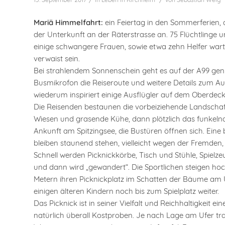
Mariä Himmelfahrt:
ein Feiertag in den Sommerferien, d
der Unterkunft an der Räterstrasse an. 75 Flüchtlinge
einige schwangere Frauen, sowie etwa zehn Helfer war
verwaist sein.
Bei strahlendem Sonnenschein geht es auf der A99 gen 
Busmikrofon die Reiseroute und weitere Details zum Aus
wiederum inspiriert einige Ausflügler auf dem Oberde
Die Reisenden bestaunen die vorbeiziehende Landschaf
Wiesen und grasende Kühe, dann plötzlich das funkeln
Ankunft am Spitzingsee, die Bustüren öffnen sich. Ein
bleiben staunend stehen, vielleicht wegen der Fremden,
Schnell werden Picknickkörbe, Tisch und Stühle, Spiel
und dann wird „gewandert“. Die Sportlichen steigen hoc
Metern ihren Picknickplatz im Schatten der Bäume am 
einigen älteren Kindern noch bis zum Spielplatz weiter.
Das Picknick ist in seiner Vielfalt und Reichhaltigkei
natürlich überall Kostproben. Je nach Lage am Ufer tra