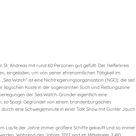
 St. Andreas mit rund 60 Personen gut gefüllt. Der Helferkreis
en, eingeladen, um von seiner ehrenamtlichen Tätigkeit im
„Sea Watch“ ist eine Nichtregierungsorganisation (NGO), die seit
der libyschen Küste in der sogenannten Such und Rettungszone
Überlegungen der Sea Watch-Gründer eigentlich eine
en, so Spagl. Gegründet von einem brandenburgischen
 durch eine Schweigeminute in einer Talk Show mit Günter Jauch
m Laufe der Jahre immer größere Schiffe gekauft und so immer
erden. Während des Jahres 2017 sind im Mittelmeer 2.410