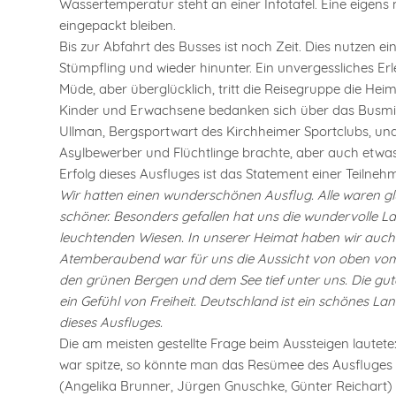
Wassertemperatur steht an einer Infotafel. Eine eigen
eingepackt bleiben.
Bis zur Abfahrt des Busses ist noch Zeit. Dies nutzen ei
Stümpfling und wieder hinunter. Ein unvergessliches Erle
Müde, aber überglücklich, tritt die Reisegruppe die He
Kinder und Erwachsene bedanken sich über das Busmikr
Ullman, Bergsportwart des Kirchheimer Sportclubs, und
Asylbewerber und Flüchtlinge brachte, aber auch etwas 
Erfolg dieses Ausfluges ist das Statement einer Teilnehm
Wir hatten einen wunderschönen Ausflug. Alle waren 
schöner. Besonders gefallen hat uns die wundervolle La
leuchtenden Wiesen. In unserer Heimat haben wir auch 
Atemberaubend war für uns die Aussicht von oben vom S
den grünen Bergen und dem See tief unter uns. Die gute
ein Gefühl von Freiheit. Deutschland ist ein schönes La
dieses Ausfluges.
Die am meisten gestellte Frage beim Aussteigen lautet
war spitze, so könnte man das Resümee des Ausfluges 
(Angelika Brunner, Jürgen Gnuschke, Günter Reichart)