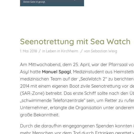
Seenotrettung mit Sea Watch
/
/
1. Mai 2018
in
Leben in Kirchheim
von
Sebastian Weig
Am Mittwochabend, dem 25. April, war der Pfarrsaal von
Asyl hatte
Manuel Spagl
, Medizinstudent aus Heimstett
medizinischen Team auf der „SeaWatch 2″ zu berichten. 
2014 mit einem eigenen Boot zivile Seenotrettung vor 
(SAR-Zone) betreibt. Das erste Schiff sollte nach den 
„schwimmende Telefonzentrale“ sein, um Retter zu ruf
Unternehmer, erlangte die Organisation unter anderem
große Bekanntheit.
Durch die daraufhin eingegangenen Spenden konnten i
mehr Menschen vor dem Tod durch Ertrinken gerettet w