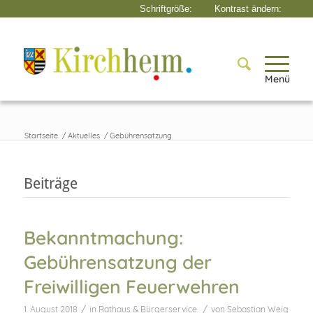
Menü
Startseite
/
Aktuelles
/
Gebührensatzung
Beiträge
Bekanntmachung:
Gebührensatzung der
Freiwilligen Feuerwehren
/
/
1. August 2018
in
Rathaus & Bürgerservice
von
Sebastian Weig