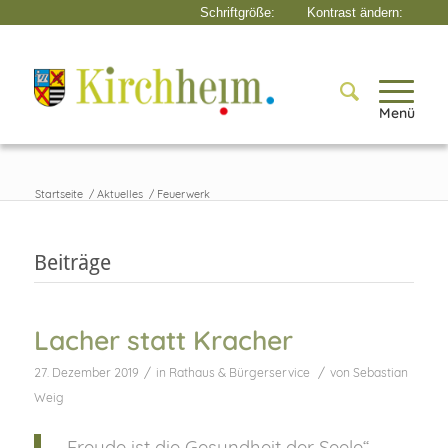
Menü
Startseite
/
Aktuelles
/
Feuerwerk
Beiträge
Lacher statt Kracher
/
/
27. Dezember 2019
in
Rathaus & Bürgerservice
von
Sebastian
Weig
„Freude ist die Gesundheit der Seele“