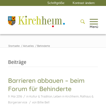
Menü
Startseite
/
Aktuelles
/
Behinderte
Beiträge
Barrieren abbauen – beim
Forum für Behinderte
/
9. Mai 2016
in
Kultur & Tradition
,
Leben in Kirchheim
,
Rathaus &
/
Bürgerservice
von
Billie Bell