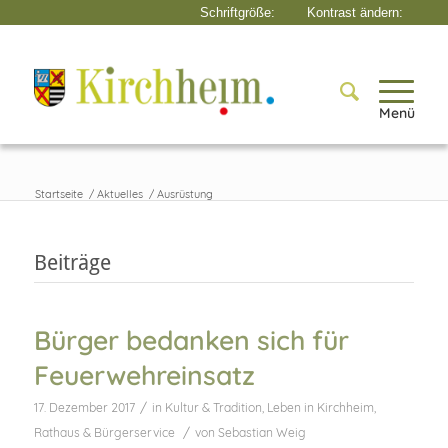
Menü
Startseite
/
Aktuelles
/
Ausrüstung
Beiträge
Bürger bedanken sich für
Feuerwehreinsatz
/
17. Dezember 2017
in
Kultur & Tradition
,
Leben in Kirchheim
,
/
Rathaus & Bürgerservice
von
Sebastian Weig