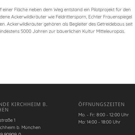
 einer Fläche neben dem Weg entstand ein Pilotprojekt für den
dene Ackerwildkräuter wie Feldrittersporn, Echter Frauenspiegel
en. Ackerwildkräuter gehören als Begleiter des Getreidebaus seit
indestens 5000 Jahren zur bäuerlichen Kultur Mitteleuropas.
NDE KIRCHHEIM B.
ÖFFNUNGSZEITEN
HEN
Mo. - Fr.: 8:00 - 12:00 Uhr
traße 1
Mo: 14:00 - 18:00 Uhr
rchheim b. München
89 90909-0