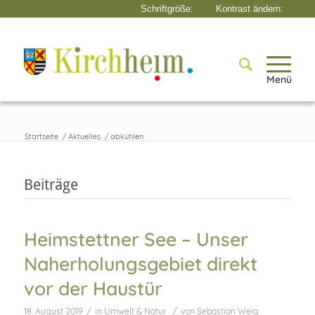
Menü
Startseite
/
Aktuelles
/
abkühlen
Beiträge
Heimstettner See – Unser
Naherholungsgebiet direkt
vor der Haustür
/
/
18. August 2019
in
Umwelt & Natur
von
Sebastian Weig