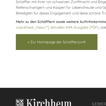
Schäffler mit ihrer rot-schwarzen Zunfttracht und Bö
Reifenschwingern und Kasperl für Lebensfreude und Op
Beteiligten für dieses Engagement und diese schöne Tradi
Mehr zu den Schäfflern sowie weitere Auftrittstermin
unprefixed_class=““] aktuellen KiMi-Ausgabe (PDF)
, od
» Zur Homepage der Schäfflerzunft
GEMEI