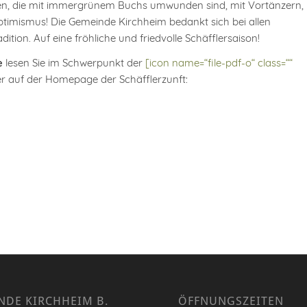
gen, die mit immergrünem Buchs umwunden sind, mit Vortänzern,
timismus! Die Gemeinde Kirchheim bedankt sich bei allen
tion. Auf eine fröhliche und friedvolle Schäfflersaison!
e
lesen Sie im Schwerpunkt der
[icon name=“file-pdf-o“ class=““
er auf der Homepage der Schäfflerzunft:
NDE KIRCHHEIM B.
ÖFFNUNGSZEITEN