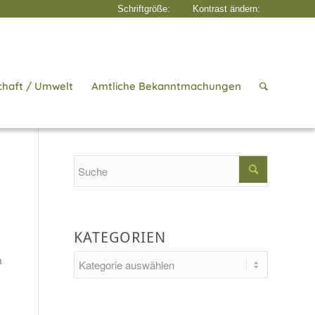
chaft / Umwelt
Amtliche Bekanntmachungen
Startseite
/
Aktuelles
/
Zunfttracht
Search
KATEGORIEN
Kategorien
n