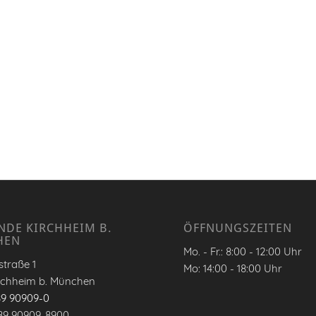
NDE KIRCHHEIM B.
ÖFFNUNGSZEITEN
HEN
Mo. - Fr.: 8:00 - 12:00 Uhr
traße 1
Mo: 14:00 - 18:00 Uhr
rchheim b. München
89 90909-0
89 90909-8900