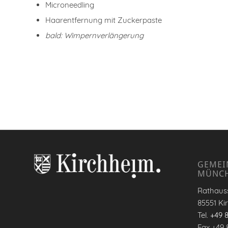
Microneedling
Haarentfernung mit Zuckerpaste
bald: Wimpernverlängerung
GEMEI
MÜNC
Rathauss
85551 Ki
Tel.
+49 
Fax +49 