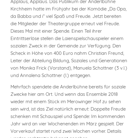
Applaus, Applaus. Das Publikum der Anderlbühne
Kirchheim hatte im Frühjahr bei der Komödie „Da Opa,
da Babba und i“ viel Spaß und Freude. Jetzt bereiten
die Mitglieder der Theatergruppe erneut viel Freude.
Dieses Mal mit einer Spende. Einen Teil ihrer
Eintrittserlöse stellen die Laienspielschauspieler einem
sozialen Zweck in der Gemeinde zur Verfügung. Den
Scheck in Höhe von 400 Euro nahm Christian Freund,
Leiter der Abteilung Bildung, Soziales und Generationen
von Monika Frick (Vorstand), Manuela Schottner (3 v.l.)
und Annalena Schottner (l.) entgegen.
Mehrfach spendete die Anderlbühne bereits für soziale
Zwecke hier am Ort. Und wenn das Ensemble 2018
wieder mit einem Stück im Merowinger Hof zu sehen
sein wird, ist das Ziel natürlich erneut: Doppelte Freude
schenken mit Schauspiel und Spende: Im kommenden
Jahr wird an vier Wochenenden im März gespielt. Der
Vorverkauf startet rund zwei Wochen vorher. Details