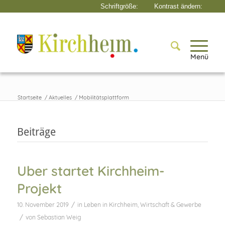
Menü
Startseite
/
Aktuelles
/
Mobilitätsplattform
Beiträge
Uber startet Kirchheim-
Projekt
/
10. November 2019
in
Leben in Kirchheim
,
Wirtschaft & Gewerbe
/
von
Sebastian Weig