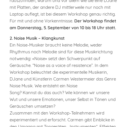
rauszufinden, warum und vor allem wie die eine DJane
mit Platten, der andere DJ mittlerweile nur noch mit
Laptop auflegt, ist bei diesem Workshop genau richtig.
Für mit und ohne Vorkenntnisse.
Der Workshop findet
am Donnerstag, 5. September von 10 bis 18 Uhr statt.
2. Noise Musik – Klangkunst
Ein Noise-Musiker braucht keine Melodie, weder
Rhythmus noch Melodie sind für diese Musikrichtung
notwendig: «Noise» setzt den Schwerpunkt auf
Geräusche. “Noise as a voice of resistence”. In dem
Workshop beleuchtet die experimentelle Musikerin,
DJane und Künstlerin Carmen Westermeier das Genre
Noise Musik. Wie entsteht ein Noise
Song? Kannst du das auch? Wie können wir unsere
Wut und unsere Emotionen, unser Selbst in Tönen und
Geräuschen umsetzen?
Zusammen mit den Workshop-Teilnehmern wird
experimentiert und erforscht. Carmen gibt Einblicke in
den Umgang mit Tongeräten, „Instrumenten“, Effekten