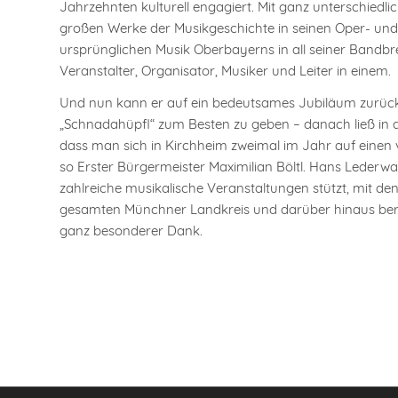
Jahrzehnten kulturell engagiert. Mit ganz unterschied
großen Werke der Musikgeschichte in seinen Oper- und
ursprünglichen Musik Oberbayerns in all seiner Bandbrei
Veranstalter, Organisator, Musiker und Leiter in einem.
Und nun kann er auf ein bedeutsames Jubiläum zurückbl
„Schnadahüpfl“ zum Besten zu geben – danach ließ in di
dass man sich in Kirchheim zweimal im Jahr auf einen 
so Erster Bürgermeister Maximilian Böltl. Hans Lederwa
zahlreiche musikalische Veranstaltungen stützt, mit de
gesamten Münchner Landkreis und darüber hinaus berei
ganz besonderer Dank.