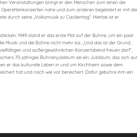
lichen Veranstaltungen bringt er den Menschen zum einen die
 Operettenkonzerten nahe und zum anderen begeistert er mit de
te durch seine „Volksmusik zu Cäcilientag“. Hierbei ist er
icken: 1949 stand er das erste Mal auf der Bühne, um ein paar
e Musik und die Bühne nicht mehr los. „Und das ist der Grund,
vielfältigen und außergewöhnlichen Konzertabend freuen darf“,
schers 70-jähriges Bühnenjubiläum sei ein Jubiläum, das sich au
nen er das kulturelle Leben in und um Kirchheim sowie dem
chert hat und nach wie vor bereichert. Dafür gebühre ihm ein