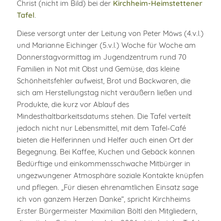
Christ (nicht im Bild) bei der
Kirchheim-Heimstettener
Tafel
.
Diese versorgt unter der Leitung von Peter Möws (4.v.l.)
und Marianne Eichinger (5.v.l.) Woche für Woche am
Donnerstagvormittag im Jugendzentrum rund 70
Familien in Not mit Obst und Gemüse, das kleine
Schönheitsfehler aufweist, Brot und Backwaren, die
sich am Herstellungstag nicht veräußern ließen und
Produkte, die kurz vor Ablauf des
Mindesthaltbarkeitsdatums stehen. Die Tafel verteilt
jedoch nicht nur Lebensmittel, mit dem Tafel-Café
bieten die Helferinnen und Helfer auch einen Ort der
Begegnung. Bei Kaffee, Kuchen und Gebäck können
Bedürftige und einkommensschwache Mitbürger in
ungezwungener Atmosphäre soziale Kontakte knüpfen
und pflegen. „Für diesen ehrenamtlichen Einsatz sage
ich von ganzem Herzen Danke“, spricht Kirchheims
Erster Bürgermeister Maximilian Böltl den Mitgliedern,