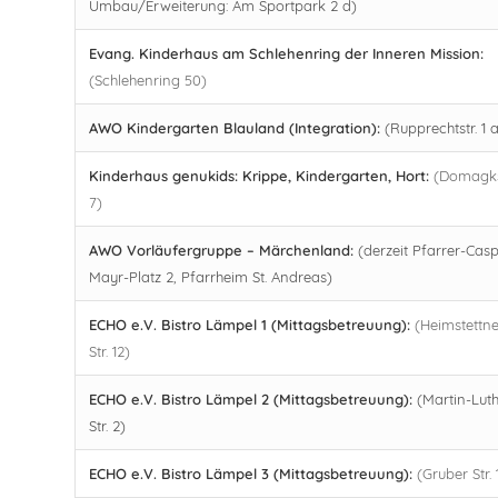
Umbau/Erweiterung: Am Sportpark 2 d)
Evang. Kinderhaus am Schlehenring der Inneren Mission:
(Schlehenring 50)
AWO Kindergarten Blauland (Integration):
(Rupprechtstr. 1 
Kinderhaus genukids: Krippe, Kindergarten, Hort:
(Domagks
7)
AWO Vorläufergruppe – Märchenland:
(derzeit Pfarrer-Cas
Mayr-Platz 2, Pfarrheim St. Andreas)
ECHO e.V. Bistro Lämpel 1 (Mittagsbetreuung):
(Heimstettne
Str. 12)
ECHO e.V. Bistro Lämpel 2 (Mittagsbetreuung):
(Martin-Luth
Str. 2)
ECHO e.V. Bistro Lämpel 3 (Mittagsbetreuung):
(Gruber Str. 1