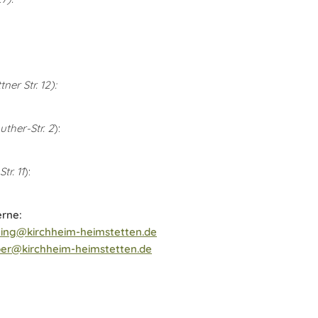
ner Str. 12):
uther-Str. 2
):
tr. 11
):
rne:
ling@kirchheim-heimstetten.de
ber@kirchheim-heimstetten.de