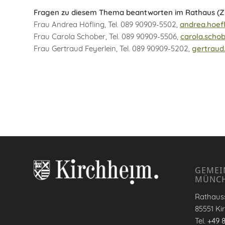
Fragen zu diesem Thema beantworten im Rathaus (Z
Frau Andrea Höfling, Tel. 089 90909-5502,
andrea.hoef
Frau Carola Schober, Tel. 089 90909-5506,
carola.scho
Frau Gertraud Feyerlein, Tel. 089 90909-5202,
gertraud
GEMEI
MÜNC
Rathauss
85551 Ki
Tel.
+49 