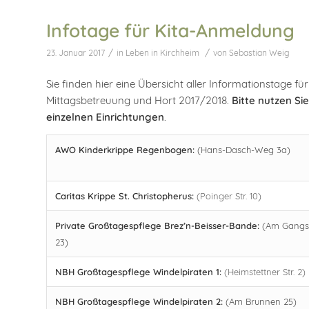
Infotage für Kita-Anmeldung
/
/
23. Januar 2017
in
Leben in Kirchheim
von
Sebastian Weig
Sie finden hier eine Übersicht aller Informationstage f
Mittagsbetreuung und Hort 2017/2018.
Bitte nutzen Si
einzelnen Einrichtungen
.
AWO Kinderkrippe Regenbogen:
(Hans-Dasch-Weg 3a)
Caritas Krippe St. Christopherus:
(Poinger Str. 10)
Private Großtagespflege Brez’n-Beisser-Bande:
(Am Gangs
23)
NBH Großtagespflege Windelpiraten 1:
(Heimstettner Str. 2)
NBH Großtagespflege Windelpiraten 2:
(Am Brunnen 25)