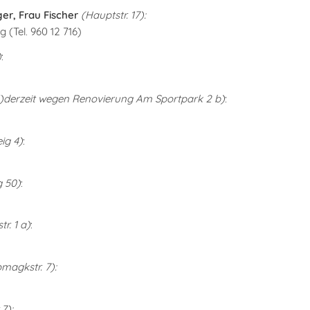
er, Frau Fischer
(Hauptstr. 17):
 (Tel. 960 12 716)
)
:
5)derzeit wegen Renovierung Am Sportpark 2 b)
:
ig 4)
:
g 50)
:
r. 1 a)
:
magkstr. 7):
.
7):