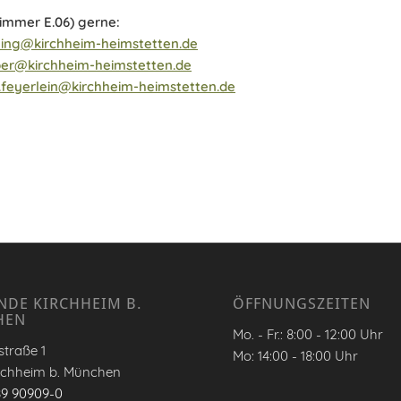
immer E.06) gerne:
ling@kirchheim-heimstetten.de
ber@kirchheim-heimstetten.de
.feyerlein@kirchheim-heimstetten.de
NDE KIRCHHEIM B.
ÖFFNUNGSZEITEN
HEN
Mo. - Fr.: 8:00 - 12:00 Uhr
traße 1
Mo: 14:00 - 18:00 Uhr
rchheim b. München
89 90909-0