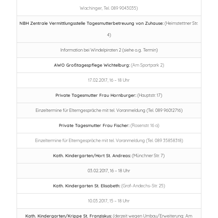
Wachinger, Tel. 089 9043035)
NBH Zentrale Vermittlungsstelle Tagesmutterbetreuung von Zuhause:
(Heimstettner Str.
4)
Information bei Windelpiraten 2 (siehe o.g. Termin)
AWO Großtagespflege Wichtelburg:
(Am Sportpark 2)
17.02.2017, 16 – 18 Uhr
Private Tagesmutter Frau Hornburger:
(Hauptstr. 17)
Einzeltermine für Elterngespräche mit tel. Voranmeldung (Tel. 089 96012716)
Private Tagesmutter Frau Fischer:
(Rosenstr. 16 a)
Einzeltermine für Elterngespräche mit tel. Voranmeldung (Tel. 089 35858318)
Kath. Kindergarten/Hort St. Andreas:
(Münchner Str. 7)
03.02.2017, 16 – 18 Uhr
Kath. Kindergarten St. Elisabeth:
(Graf-Andechs-Str. 25)
10.03.2017, 15 – 18 Uhr
Kath. Kindergarten/Krippe St. Franziskus:
(derzeit wegen Umbau/Erweiterung: Am