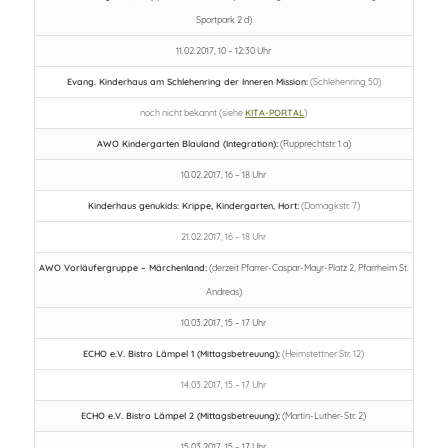
Sportpark 2 d)
11.02.2017, 10 – 12:30 Uhr
Evang. Kinderhaus am Schlehenring der Inneren Mission:
(Schlehenring 50)
noch nicht bekannt (siehe
KITA-PORTAL
)
AWO Kindergarten Blauland (Integration):
(Rupprechtstr. 1 a)
10.02.2017, 16 – 18 Uhr
Kinderhaus genukids: Krippe, Kindergarten, Hort:
(Domagkstr. 7)
21.02.2017, 16 – 18 Uhr
AWO Vorläufergruppe – Märchenland:
(derzeit Pfarrer-Caspar-Mayr-Platz 2, Pfarrheim St.
Andreas)
10.03.2017, 15 – 17 Uhr
ECHO e.V. Bistro Lämpel 1 (Mittagsbetreuung):
(Heimstettner Str. 12)
14.03.2017, 15 – 17 Uhr
ECHO e.V. Bistro Lämpel 2 (Mittagsbetreuung):
(Martin-Luther-Str. 2)
15.03.2017, 15 – 17 Uhr