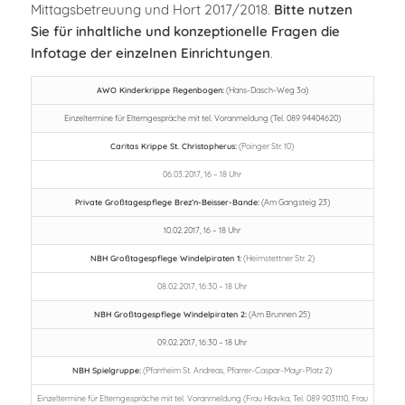
Mittagsbetreuung und Hort 2017/2018.
Bitte nutzen
Sie für inhaltliche und konzeptionelle Fragen die
Infotage der einzelnen Einrichtungen
.
AWO Kinderkrippe Regenbogen:
(Hans-Dasch-Weg 3a)
Einzeltermine für Elterngespräche mit tel. Voranmeldung (Tel. 089 94404620)
Caritas Krippe St. Christopherus:
(Poinger Str. 10)
06.03.2017, 16 – 18 Uhr
Private Großtagespflege Brez’n-Beisser-Bande:
(Am Gangsteig 23)
10.02.2017, 16 – 18 Uhr
NBH Großtagespflege Windelpiraten 1:
(Heimstettner Str. 2)
08.02.2017, 16:30 – 18 Uhr
NBH Großtagespflege Windelpiraten 2:
(Am Brunnen 25)
09.02.2017, 16:30 – 18 Uhr
NBH Spielgruppe:
(Pfarrheim St. Andreas, Pfarrer-Caspar-Mayr-Platz 2)
Einzeltermine für Elterngespräche mit tel. Voranmeldung (Frau Hlavka, Tel. 089 9031110, Frau