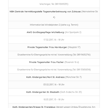
Wachinger, Tel. 089 9043035)
NBH Zentrale Vermittlungsstelle Tagesmutterbetreuung von Zuhause:
(Heimstettner Str.
4)
Information bei Windelpiraten 2 (siehe o.g. Termin)
AWO Großtagespflege Wichtelburg:
(Am Sportpark 2)
17.02.2017, 16 – 18 Uhr
Private Tagesmutter Frau Hornburger:
(Hauptstr. 17)
Einzeltermine für Elterngespräche mit tel. Voranmeldung (Tel. 089 96012716)
Private Tagesmutter Frau Fischer:
(Rosenstr. 16 a)
Einzeltermine für Elterngespräche mit tel. Voranmeldung (Tel. 089 35858318)
Kath. Kindergarten/Hort St. Andreas:
(Münchner Str. 7)
03.02.2017, 16 – 18 Uhr
Kath. Kindergarten St. Elisabeth:
(Graf-Andechs-Str. 25)
10.03.2017, 15 – 18 Uhr
Kath. Kindergarten/Krippe St. Franziskus:
(derzeit wegen Umbau/Erweiterung: Am