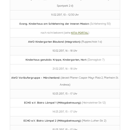
Sportpark 2 d)
11.02.2017, 10 – 12:30 Uhr
Evang. Kinderhaus am Schlehenring der Inneren Mission:
(Schlehenring 50)
noch nicht bekannt (siehe
KITA-PORTAL
)
AWO Kindergarten Blauland (Integration):
(Rupprechtstr. 1 a)
10.02.2017, 16 – 18 Uhr
Kinderhaus genukids: Krippe, Kindergarten, Hort:
(Domagkstr. 7)
21.02.2017, 16 – 18 Uhr
AWO Vorläufergruppe – Märchenland:
(derzeit Pfarrer-Caspar-Mayr-Platz 2, Pfarrheim St.
Andreas)
10.03.2017, 15 – 17 Uhr
ECHO e.V. Bistro Lämpel 1 (Mittagsbetreuung):
(Heimstettner Str. 12)
14.03.2017, 15 – 17 Uhr
ECHO e.V. Bistro Lämpel 2 (Mittagsbetreuung):
(Martin-Luther-Str. 2)
15.03.2017, 15 – 17 Uhr