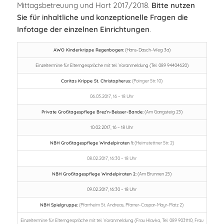
Mittagsbetreuung und Hort 2017/2018.
Bitte nutzen
Sie für inhaltliche und konzeptionelle Fragen die
Infotage der einzelnen Einrichtungen
.
AWO Kinderkrippe Regenbogen:
(Hans-Dasch-Weg 3a)
Einzeltermine für Elterngespräche mit tel. Voranmeldung (Tel. 089 94404620)
Caritas Krippe St. Christopherus:
(Poinger Str. 10)
06.03.2017, 16 – 18 Uhr
Private Großtagespflege Brez’n-Beisser-Bande:
(Am Gangsteig 23)
10.02.2017, 16 – 18 Uhr
NBH Großtagespflege Windelpiraten 1:
(Heimstettner Str. 2)
08.02.2017, 16:30 – 18 Uhr
NBH Großtagespflege Windelpiraten 2:
(Am Brunnen 25)
09.02.2017, 16:30 – 18 Uhr
NBH Spielgruppe:
(Pfarrheim St. Andreas, Pfarrer-Caspar-Mayr-Platz 2)
Einzeltermine für Elterngespräche mit tel. Voranmeldung (Frau Hlavka, Tel. 089 9031110, Frau