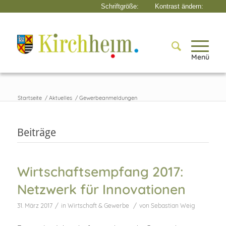
Menü
Startseite
/
Aktuelles
/
Gewerbeanmeldungen
Beiträge
Wirtschaftsempfang 2017:
Netzwerk für Innovationen
/
/
31. März 2017
in
Wirtschaft & Gewerbe
von
Sebastian Weig