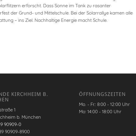
arflitzern erforscht. Dass Sonne im Tank zu rasanter
est der Grund- und Mittelschule. Bei der Solarrallye kamen alle
ttung – ins Ziel. Nachhaltige Energie macht Schule.
NDE KIRCHHEIM B.
ÖFFNUNGSZEITEN
HEN
Mo. - Fr.: 8:00 - 12:00 Uhr
traße 1
Mo: 14:00 - 18:00 Uhr
rchheim b. München
89 90909-0
89 90909-8900