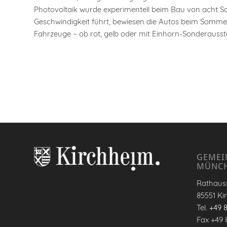
Photovoltaik wurde experimentell beim Bau von acht Sol
Geschwindigkeit führt, bewiesen die Autos beim Sommerf
Fahrzeuge – ob rot, gelb oder mit Einhorn-Sonderaussta
GEMEI
MÜNC
Rathauss
85551 Ki
Tel.
+49 
Fax +49 