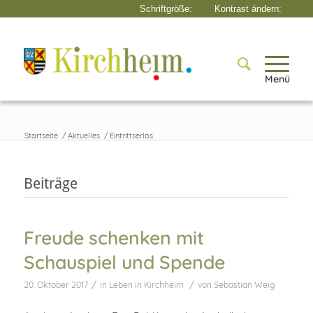
Menü
Startseite
/
Aktuelles
/
Eintrittserlös
Beiträge
Freude schenken mit
Schauspiel und Spende
/
/
20. Oktober 2017
in
Leben in Kirchheim
von
Sebastian Weig