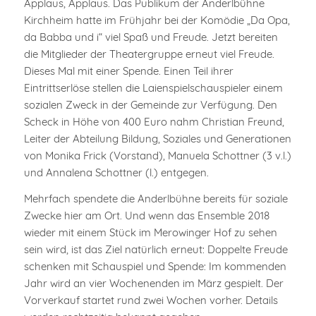
Applaus, Applaus. Das Publikum der Anderlbühne
Kirchheim hatte im Frühjahr bei der Komödie „Da Opa,
da Babba und i“ viel Spaß und Freude. Jetzt bereiten
die Mitglieder der Theatergruppe erneut viel Freude.
Dieses Mal mit einer Spende. Einen Teil ihrer
Eintrittserlöse stellen die Laienspielschauspieler einem
sozialen Zweck in der Gemeinde zur Verfügung. Den
Scheck in Höhe von 400 Euro nahm Christian Freund,
Leiter der Abteilung Bildung, Soziales und Generationen
von Monika Frick (Vorstand), Manuela Schottner (3 v.l.)
und Annalena Schottner (l.) entgegen.
Mehrfach spendete die Anderlbühne bereits für soziale
Zwecke hier am Ort. Und wenn das Ensemble 2018
wieder mit einem Stück im Merowinger Hof zu sehen
sein wird, ist das Ziel natürlich erneut: Doppelte Freude
schenken mit Schauspiel und Spende: Im kommenden
Jahr wird an vier Wochenenden im März gespielt. Der
Vorverkauf startet rund zwei Wochen vorher. Details