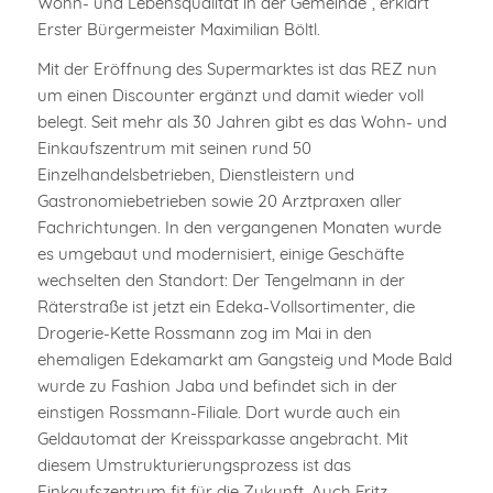
Wohn- und Lebensqualität in der Gemeinde“, erklärt
Erster Bürgermeister Maximilian Böltl.
Mit der Eröffnung des Supermarktes ist das REZ nun
um einen Discounter ergänzt und damit wieder voll
belegt. Seit mehr als 30 Jahren gibt es das Wohn- und
Einkaufszentrum mit seinen rund 50
Einzelhandelsbetrieben, Dienstleistern und
Gastronomiebetrieben sowie 20 Arztpraxen aller
Fachrichtungen. In den vergangenen Monaten wurde
es umgebaut und modernisiert, einige Geschäfte
wechselten den Standort: Der Tengelmann in der
Räterstraße ist jetzt ein Edeka-Vollsortimenter, die
Drogerie-Kette Rossmann zog im Mai in den
ehemaligen Edekamarkt am Gangsteig und Mode Bald
wurde zu Fashion Jaba und befindet sich in der
einstigen Rossmann-Filiale. Dort wurde auch ein
Geldautomat der Kreissparkasse angebracht. Mit
diesem Umstrukturierungsprozess ist das
Einkaufszentrum fit für die Zukunft. Auch Fritz