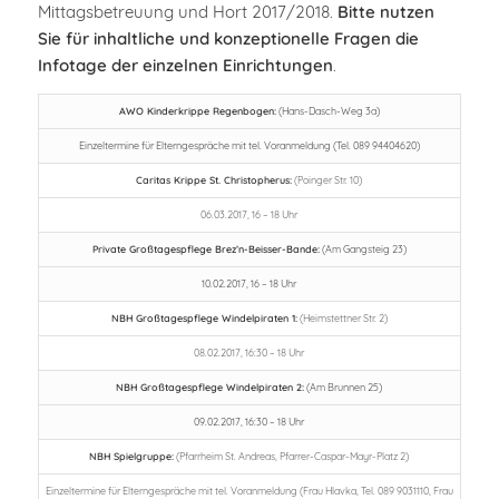
Mittagsbetreuung und Hort 2017/2018.
Bitte nutzen
Sie für inhaltliche und konzeptionelle Fragen die
Infotage der einzelnen Einrichtungen
.
AWO Kinderkrippe Regenbogen:
(Hans-Dasch-Weg 3a)
Einzeltermine für Elterngespräche mit tel. Voranmeldung (Tel. 089 94404620)
Caritas Krippe St. Christopherus:
(Poinger Str. 10)
06.03.2017, 16 – 18 Uhr
Private Großtagespflege Brez’n-Beisser-Bande:
(Am Gangsteig 23)
10.02.2017, 16 – 18 Uhr
NBH Großtagespflege Windelpiraten 1:
(Heimstettner Str. 2)
08.02.2017, 16:30 – 18 Uhr
NBH Großtagespflege Windelpiraten 2:
(Am Brunnen 25)
09.02.2017, 16:30 – 18 Uhr
NBH Spielgruppe:
(Pfarrheim St. Andreas, Pfarrer-Caspar-Mayr-Platz 2)
Einzeltermine für Elterngespräche mit tel. Voranmeldung (Frau Hlavka, Tel. 089 9031110, Frau