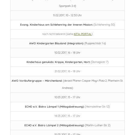
Sportpark 2 d)
11.02.2017, 10 – 12:30 Uhr
Evang. Kinderhaus am Schlehenring der Inneren Mission:
(Schlehenring 50)
noch nicht bekannt (siehe
KITA-PORTAL
)
AWO Kindergarten Blauland (Integration):
(Rupprechtstr. 1 a)
10.02.2017, 16 – 18 Uhr
Kinderhaus genukids: Krippe, Kindergarten, Hort:
(Domagkstr. 7)
21.02.2017, 16 – 18 Uhr
AWO Vorläufergruppe – Märchenland:
(derzeit Pfarrer-Caspar-Mayr-Platz 2, Pfarrheim St.
Andreas)
10.03.2017, 15 – 17 Uhr
ECHO e.V. Bistro Lämpel 1 (Mittagsbetreuung):
(Heimstettner Str. 12)
14.03.2017, 15 – 17 Uhr
ECHO e.V. Bistro Lämpel 2 (Mittagsbetreuung):
(Martin-Luther-Str. 2)
15.03.2017, 15 – 17 Uhr