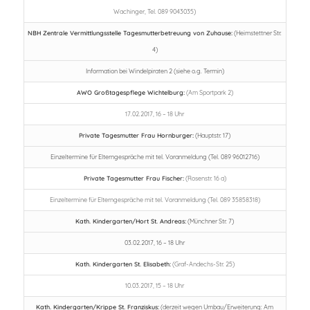
Wachinger, Tel. 089 9043035)
NBH Zentrale Vermittlungsstelle Tagesmutterbetreuung von Zuhause:
(Heimstettner Str.
4)
Information bei Windelpiraten 2 (siehe o.g. Termin)
AWO Großtagespflege Wichtelburg:
(Am Sportpark 2)
17.02.2017, 16 – 18 Uhr
Private Tagesmutter Frau Hornburger:
(Hauptstr. 17)
Einzeltermine für Elterngespräche mit tel. Voranmeldung (Tel. 089 96012716)
Private Tagesmutter Frau Fischer:
(Rosenstr. 16 a)
Einzeltermine für Elterngespräche mit tel. Voranmeldung (Tel. 089 35858318)
Kath. Kindergarten/Hort St. Andreas:
(Münchner Str. 7)
03.02.2017, 16 – 18 Uhr
Kath. Kindergarten St. Elisabeth:
(Graf-Andechs-Str. 25)
10.03.2017, 15 – 18 Uhr
Kath. Kindergarten/Krippe St. Franziskus:
(derzeit wegen Umbau/Erweiterung: Am