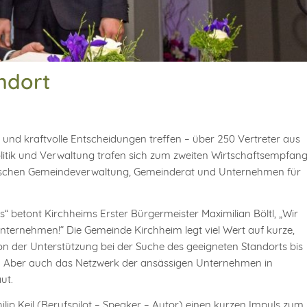
andort
und kraftvolle Entscheidungen treffen – über 250 Vertreter aus
olitik und Verwaltung trafen sich zum zweiten Wirtschaftsempfan
zwischen Gemeindeverwaltung, Gemeinderat und Unternehmen für
“ betont Kirchheims Erster Bürgermeister Maximilian Böltl, „Wir
Unternehmen!“ Die Gemeinde Kirchheim legt viel Wert auf kurze,
n der Unterstützung bei der Suche des geeigneten Standorts bis
g. Aber auch das Netzwerk der ansässigen Unternehmen in
ut.
ip Keil (Berufspilot – Speaker – Autor) einen kurzen Impuls zum