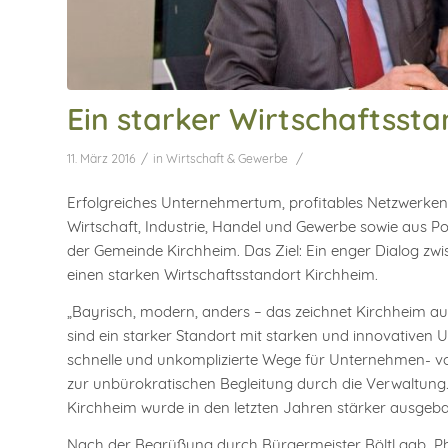
Ein starker Wirtschaftsst
/
/
11. März 2016
in
Wirtschaft & Gewerbe
Erfolgreiches Unternehmertum, profitables Netzwerken 
Wirtschaft, Industrie, Handel und Gewerbe sowie aus P
der Gemeinde Kirchheim. Das Ziel: Ein enger Dialog 
einen starken Wirtschaftsstandort Kirchheim.
„Bayrisch, modern, anders – das zeichnet Kirchheim aus
sind ein starker Standort mit starken und innovativen 
schnelle und unkomplizierte Wege für Unternehmen- vo
zur unbürokratischen Begleitung durch die Verwaltun
Kirchheim wurde in den letzten Jahren stärker ausgeba
Nach der Begrüßung durch Bürgermeister Böltl gab Phil