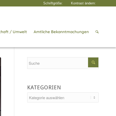
chaft / Umwelt
Amtliche Bekanntmachungen
seite
/
Aktuelles
/
Wirtschaft & Gewerbe
/
Ein starker Wirtschaftsstandort
Search
KATEGORIEN
Kategorien