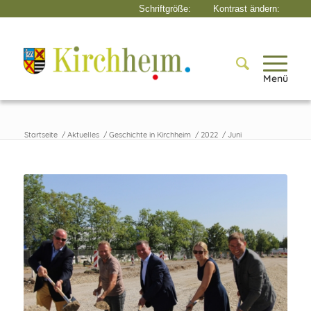
Menü
Startseite
/
Aktuelles
/
Geschichte in Kirchheim
/
2022
/
Juni