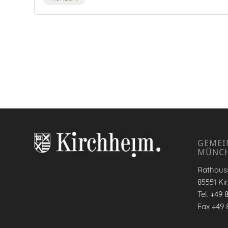
GEMEI
MÜNC
Rathauss
85551 Ki
Tel.
+49 
Fax +49 