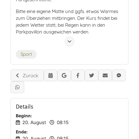
Bitte eine eigene Matte und ggfs. etwas Warmes
zum Überziehen mitbringen. Der Kurs findet bei
jedem Wetter statt, bei Regen kann in den
Parkpavillon ausgewichen werden.
Tickets bitte unbedingt bis spätestens 8 Uhr vor
den Yoga-Stunden online kaufen. Eine Barzahlung
Sport
vor Ort ist ausgeschlossen.
Termine: 11.06./ 25.6./ 02.07./ 9.07./ 16.7./ 23.07./
Zurück
30.07./ 13.08./ 20.08./ 27.08./ 10.09./ 17.09./
24.09./
Uhrzeit: 8.15 Uhr / Ende 9.15 Uhr
Ort: Wiese im Ortspark vor dem JUZ
Details
Beginn:
Anmeldung über folgenden QR Code
20. August
08:15
Ende:
20. August
09:15