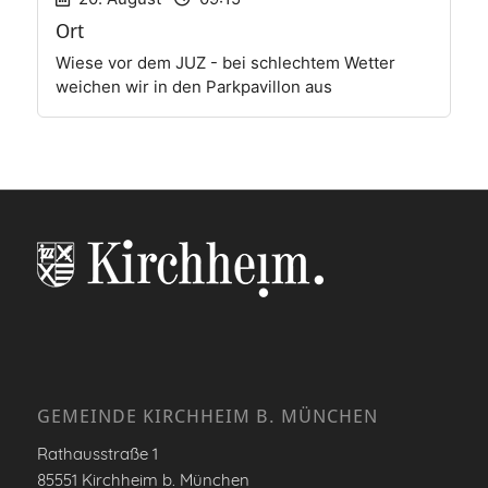
Ort
Wiese vor dem JUZ - bei schlechtem Wetter
weichen wir in den Parkpavillon aus
Veranstalter:
Kirchheim 2024 gGmbH
Kontakt:
beate.werlin@kirchheim2024.de
GEMEINDE KIRCHHEIM B. MÜNCHEN
Rathausstraße 1
85551 Kirchheim b. München