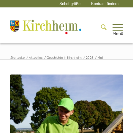
Menü
Startseite
/
Aktuelles
/
Geschichte in Kirchheim
/
2026
/
Mai